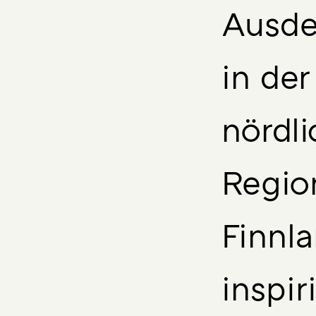
Ausd
in der
nördl
Regio
Finnl
inspir