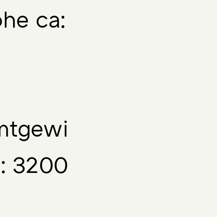
öhe ca:
mtgewi
a: 3200