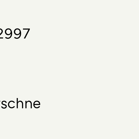
2997
rschne