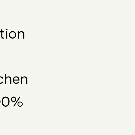
tion
chen
00%