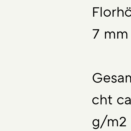
Florh
7 mm
Gesa
cht c
g/m2