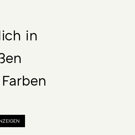
lich in
ßen
 Farben
NZEIGEN