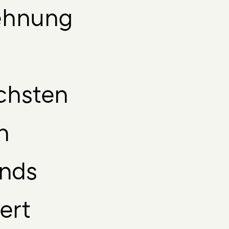
ehnung
ichsten
n
ands
iert