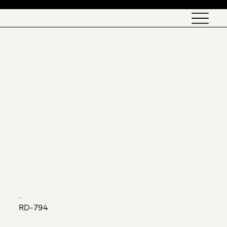
English
TURKU
RD-794