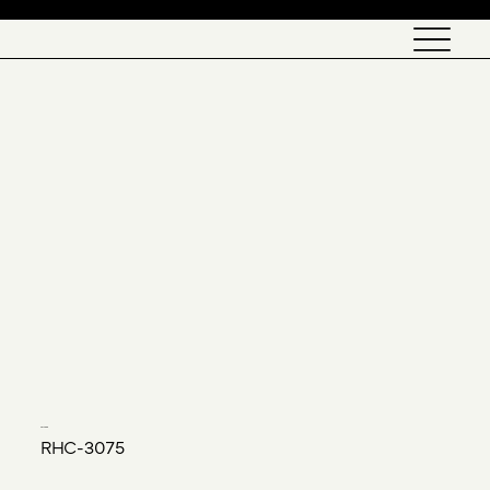
English
SOLVORN
RHC-3075