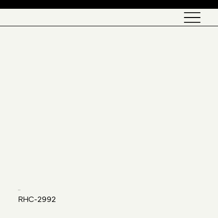
English
GLAVA
RHC-2992